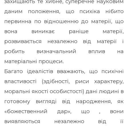
захищають те хибне, суперечне науковим
даним положення, що психіка нібито
первинна по відношенню до матерії, що
вона виникає раніше матерії,
розвивається незалежно від матерії і
робить визначальний вплив на
матеріальні процеси.
Багато ідеалістів вважають, що психічні
властивості (здібності, риси характеру,
моральні якості особистості) дані людині в
готовому вигляді від народження, як
«божественний дар», що , вони
виявляються незалежно від її