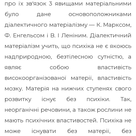
про їх зв'язок 3 явищами матеріальними
було дане основоположниками
діалектичного матеріалізму — К. Марксом,
Ф. Енгельсом і В. І Леніним. Діалектичний
матеріалізм учить, що психіка не є якоюсь
надприродною, безтілесною сутністю, а
являє собою властивість
високоорганізованої матерії, властивість
мозку. Матерія на нижчих ступенях свого
розвитку існує без психіки. Так,
неорганічні речовини, а також рослини не
мають психічних властивостей. Психіка не
може існувати без матерії, без